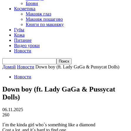
Брови
Косметика
Макияж глаз
Макияж пошагово
Книги по макияжу
Губы
Кожа
Питание
Видео уроки
Новости
Домой
Новости
Down boy (ft. Lady GaGa & Pussycat Dolls)
Новости
Down boy (ft. Lady GaGa & Pussycat
Dolls)
06.11.2025
260
I´m the kinda girl who´s something like a diamond
Cost a lot, and it´s hard to find one