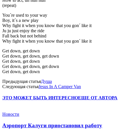
How to act, uh huh huh
(repeat)
You´re used to your way
Boy, it´s a new play
Why fight it when you know that you gon´ like it
Ju ju just enjoy the ride
Fall back but not behind
Why fight it when you know that you gon´ like it
Get down, get down
Get down, get down, get down
Get down, get down
Get down, get down, get down
Get down, get down
Предыдущая статья
Душа
Следующая статья
Jesus In A Camper Van
ЭТО МОЖЕТ БЫТЬ ИНТЕРЕСНО
ЕЩЕ ОТ АВТОРА
Новости
Аэропорт Калуги приостановил работу