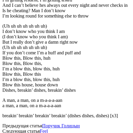
And I can’t believe hes always out every night and never checks in
Is he cheating? Man I don’t know
I’m looking round for something else to throw
(Uh uh uh uh uh uh uh)
I don’t know who you think I am
(I don’t know who you think I am)
But I really don’t give a damn right now
(Uh uh uh uh uh uh uh)
If you don’t come I’m a huff and puff and
Blow this, Blow this, huh
Blow this, Blow this,
I’m a blow this, blow this, huh
Blow this, Blow this
I’m a blow this, blow this, huh
Blow this house, house down
Dishes, breakin’ dishes, breakin’ dishes
A man, a man, on a m-a-a-a-aan
a man, a man, on a m-a-a-a-aan
breakin’ breakin’ breakin’ breakin’ (dishes dishes, dishes) [x3]
Предыдущая статья
Поручик Голицын
Следующая статья
Feel