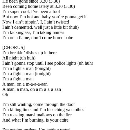
He been gone since 3.30 (3.30)
Been coming home lately at 3.30 (3.30)
I’m super cool, I’ve been a fool
But now I’m hot and baby you’re gonna get it
Now I ain’t trippin’, I, I ain’t twisted
I ain’t demented, well just a little bit (huh)
I’m kicking ass, I’m taking names
I’m on a flame, don’t come home babe
[CHORUS]
I’m breakin’ dishes up in here
All night (uh huh)
I ain’t gonna stop until I see police lights (uh huh)
I’m a fight a man (tonight)
I’m a fight a man (tonight)
I’m a fight a man
A man, on a m-a-a-a-aan
A man, a man, on a m-a-a-a-aan
Oh
I’m still waiting, come through the door
I’m killing time and I’m bleaching ya clothes
I’m roasting marshmallows on the fire
And what I’m burning, is your attire
I’m getting restless, I’m getting tested