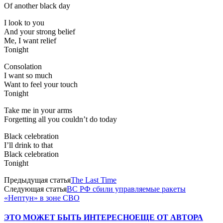
Of another black day
I look to you
And your strong belief
Me, I want relief
Tonight
Consolation
I want so much
Want to feel your touch
Tonight
Take me in your arms
Forgetting all you couldn’t do today
Black celebration
I’ll drink to that
Black celebration
Tonight
Предыдущая статья
The Last Time
Следующая статья
ВС РФ сбили управляемые ракеты
«Нептун» в зоне СВО
ЭТО МОЖЕТ БЫТЬ ИНТЕРЕСНО
ЕЩЕ ОТ АВТОРА