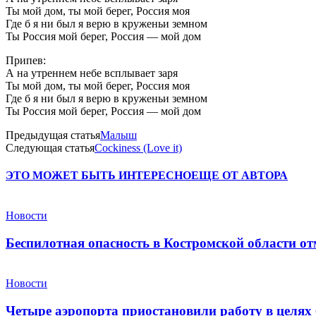
Ты мой дом, ты мой берег, Россия моя
Где б я ни был я верю в круженьи земном
Ты Россия мой берег, Россия — мой дом
Припев:
А на утреннем небе всплывает заря
Ты мой дом, ты мой берег, Россия моя
Где б я ни был я верю в круженьи земном
Ты Россия мой берег, Россия — мой дом
Предыдущая статья
Малыш
Следующая статья
Cockiness (Love it)
ЭТО МОЖЕТ БЫТЬ ИНТЕРЕСНО
ЕЩЕ ОТ АВТОРА
Новости
Беспилотная опасность в Костромской области от
Новости
Четыре аэропорта приостановили работу в целях 