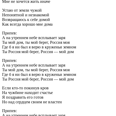
Мне не хочется жить иначе
Устаю от земли чужой
Непонятной и незнакомой
Возвращаюсь к себе домой
Как всегда хорошо мне дома
Припев:
А на утреннем небе всплывает заря
Ты мой дом, ты мой берег, Россия моя
Где б я ни был я верю в круженьи земном
Ты Россия мой берег, Россия — мой дом
Припев:
А на утреннем небе всплывает заря
Ты мой дом, ты мой берег, Россия моя
Где б я ни был я верю в круженьи земном
Ты Россия мой берег, Россия — мой дом
Если кто-то покинув кров
На чужбине находит счастье
Я поздравить его готов
Но над сердцем своим не властен
Припев:
А на утреннем небе всплывает заря