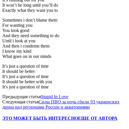
It won’t be long until you’ll do
Exactly what they want you to
Sometimes i don’t blame them
For wanting you
You look good
And they need something to do
Until i look at you
And then i condemn them
I know my kind
What goes on in our minds
It’s just a question of time
It should be better
It’s just a question of time
It should be better with you
It’s just a question of time
Предыдущая статья
Stupid In Love
Следующая статья
Силы ПВО за ночь сбили 93 украинских
дрона над регионами России и акваториями
ЭТО МОЖЕТ БЫТЬ ИНТЕРЕСНО
ЕЩЕ ОТ АВТОРА