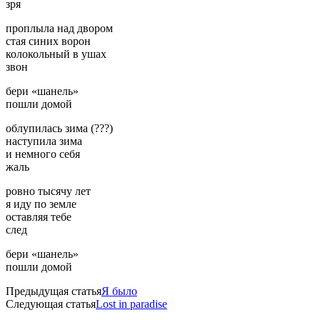
зря
проплыла над двором
стая синих ворон
колокольный в ушах
звон
бери «шанель»
пошли домой
облупилась зима (???)
наступила зима
и немного себя
жаль
ровно тысячу лет
я иду по земле
оставляя тебе
след
бери «шанель»
пошли домой
Предыдущая статья
Я было
Следующая статья
Lost in paradise