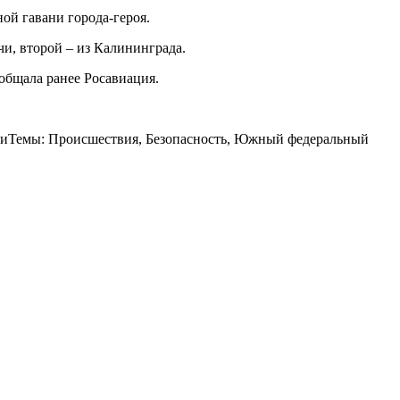
ой гавани города-героя.
чи, второй – из Калининграда.
общала ранее Росавиация.
естиТемы: Происшествия, Безопасность, Южный федеральный