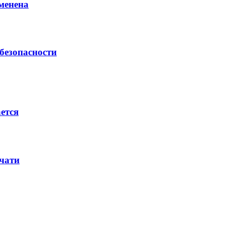
менена
безопасности
ется
ечати