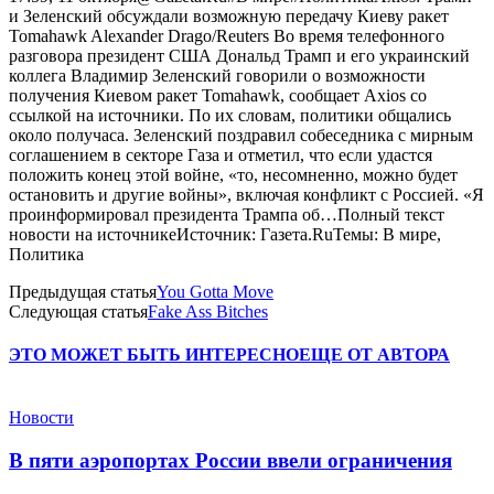
и Зеленский обсуждали возможную передачу Киеву ракет
Tomahawk Alexander Drago/Reuters Во время телефонного
разговора президент США Дональд Трамп и его украинский
коллега Владимир Зеленский говорили о возможности
получения Киевом ракет Tomahawk, сообщает Axios со
ссылкой на источники. По их словам, политики общались
около получаса. Зеленский поздравил собеседника с мирным
соглашением в секторе Газа и отметил, что если удастся
положить конец этой войне, «то, несомненно, можно будет
остановить и другие войны», включая конфликт с Россией. «Я
проинформировал президента Трампа об…Полный текст
новости на источникеИсточник: Газета.RuТемы: В мире,
Политика
Предыдущая статья
You Gotta Move
Следующая статья
Fake Ass Bitches
ЭТО МОЖЕТ БЫТЬ ИНТЕРЕСНО
ЕЩЕ ОТ АВТОРА
Новости
В пяти аэропортах России ввели ограничения