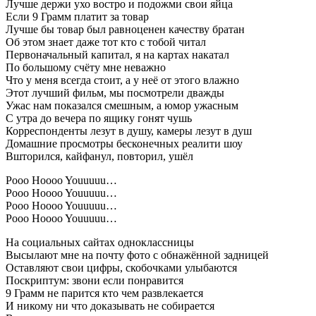
Лучше держи ухо востро и подожми свои яйца
Если 9 Грамм платит за товар
Лучше бы товар был равноценен качеству братан
Об этом знает даже тот кто с тобой читал
Первоначальный капитал, я на картах накатал
По большому счёту мне неважно
Что у меня всегда стоит, а у неё от этого влажно
Этот лучший фильм, мы посмотрели дважды
Ужас нам показался смешным, а юмор ужасным
С утра до вечера по ящику гонят чушь
Корреспонденты лезут в душу, камеры лезут в душ
Домашние просмотры бесконечных реалити шоу
Вшторился, кайфанул, повторил, ушёл
Pooo Hoooo Youuuuu…
Pooo Hoooo Youuuuu…
Pooo Hoooo Youuuuu…
Pooo Hoooo Youuuuu…
На социальных сайтах одноклассницы
Высылают мне на почту фото с обнажённой задницей
Оставляют свои цифры, скобочками улыбаются
Поскриптум: звони если понравится
9 Грамм не парится кто чем развлекается
И никому ни что доказывать не собирается