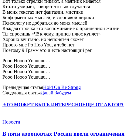
Вот только стрелки тикают, а маятник качается
Кто-то умирает, говорят что так случается
В моих текстах нет фантазии, мистики
Безформенных мыслей, и слюнявой лирики
Психологу не добраться до моих мыслей
Каждая строчка это воспоминание о пройденной жизни
Ты спросишь «Чё к чему, припев плюс куплет»
Хорошо зачитано, но непонятен сюжет
Просто мне Po Hoo You, а тебе нет
Поэтому 9 Грамм это и есть настоящий рэп
Pooo Hoooo Youuuuu…
Pooo Hoooo Youuuuu…
Pooo Hoooo Youuuuu…
Pooo Hoooo Youuuuu…
Предыдущая статья
Hold On Be Strong
Следующая статья
Давай Забудем
ЭТО МОЖЕТ БЫТЬ ИНТЕРЕСНО
ЕЩЕ ОТ АВТОРА
Новости
В пяти аэропортах России ввели ограничения