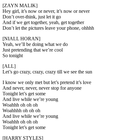
[ZAYN MALIK]
Hey girl, it’s now or never, it’s now or never
Don’t over-think, just let it go
And if we get together, yeah, get together
Don’t let the pictures leave your phone, ohhhh
[NIALL HORAN]
Yeah, we’ll be doing what we do
Just pretending that we’re cool
So tonight
[ALL]
Let’s go crazy, crazy, crazy till we see the sun
I know we only met but let’s pretend it’s love
And never, never, never stop for anyone
Tonight let’s get some
And live while we’re young
Woahhh oh oh oh
Woahhhh oh oh oh
And live while we’re young
Woahhh oh oh oh
Tonight let’s get some
[HARRY STYLES]