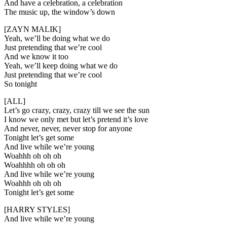
And have a celebration, a celebration
The music up, the window’s down
[ZAYN MALIK]
Yeah, we’ll be doing what we do
Just pretending that we’re cool
And we know it too
Yeah, we’ll keep doing what we do
Just pretending that we’re cool
So tonight
[ALL]
Let’s go crazy, crazy, crazy till we see the sun
I know we only met but let’s pretend it’s love
And never, never, never stop for anyone
Tonight let’s get some
And live while we’re young
Woahhh oh oh oh
Woahhhh oh oh oh
And live while we’re young
Woahhh oh oh oh
Tonight let’s get some
[HARRY STYLES]
And live while we’re young