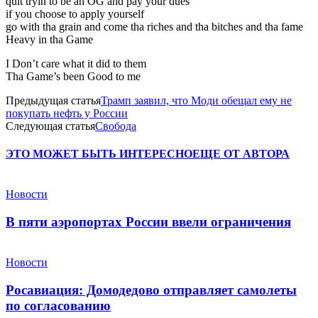
quit tryin to be an OG and pay your dues
if you choose to apply yourself
go with tha grain and come tha riches and tha bitches and tha fame
Heavy in tha Game
I Don’t care what it did to them
Tha Game’s been Good to me
Предыдущая статья
Трамп заявил, что Моди обещал ему не
покупать нефть у России
Следующая статья
Свобода
ЭТО МОЖЕТ БЫТЬ ИНТЕРЕСНО
ЕЩЕ ОТ АВТОРА
Новости
В пяти аэропортах России ввели ограничения
Новости
Росавиация: Домодедово отправляет самолеты
по согласованию