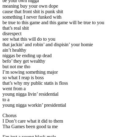
be your own nigga
meaning buy your own dope
cause that front shit is punk shit
something I never funked with
be true to this game and this game will be true to you
that’s real shit
disrespect
see what this will do to you
that jackin’ and robin’ and dispisin’ your homie
ain’t healthy
niggas be ending up dead
befo’ they get wealthy
but not me tho
I’m sowing something major
so what I reap is boss
that’s why my public statis is floss
went from a
young nigga livin’ residential
to a
young nigga workin’ presidential
Chorus
I Don’t care what it did to them
Tha Games been good ta me
I’m just a young black male