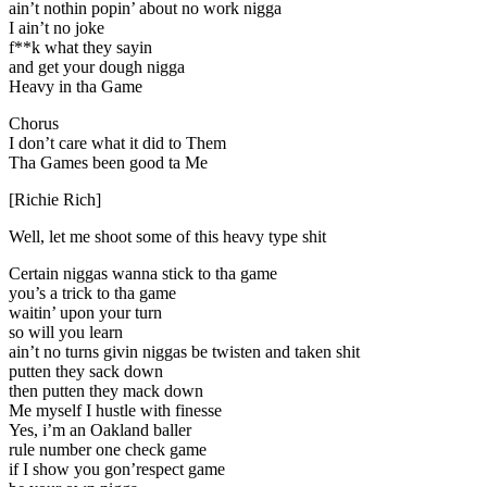
ain’t nothin popin’ about no work nigga
I ain’t no joke
f**k what they sayin
and get your dough nigga
Heavy in tha Game
Chorus
I don’t care what it did to Them
Tha Games been good ta Me
[Richie Rich]
Well, let me shoot some of this heavy type shit
Certain niggas wanna stick to tha game
you’s a trick to tha game
waitin’ upon your turn
so will you learn
ain’t no turns givin niggas be twisten and taken shit
putten they sack down
then putten they mack down
Me myself I hustle with finesse
Yes, i’m an Oakland baller
rule number one check game
if I show you gon’respect game