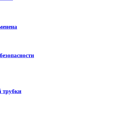
менена
безопасности
й трубки