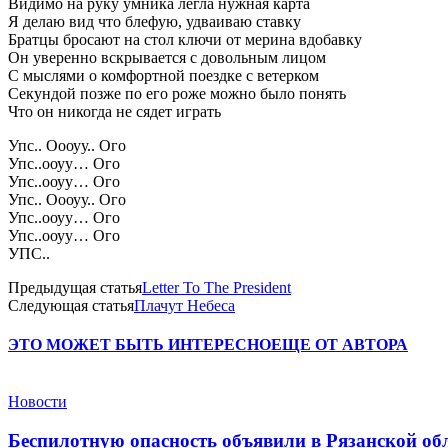
Видимо на руку умника легла нужная карта
Я делаю вид что блефую, удваиваю ставку
Братцы бросают на стол ключи от мерина вдобавку
Он уверенно вскрывается с довольным лицом
С мыслями о комфортной поездке с ветерком
Секундой позже по его роже можно было понять
Что он никогда не сядет играть
Упс.. Оооуу.. Ого
Упс..ооуу… Ого
Упс..ооуу… Ого
Упс.. Оооуу.. Ого
Упс..ооуу… Ого
Упс..ооуу… Ого
УПС..
Предыдущая статья
Letter To The President
Следующая статья
Плачут Небеса
ЭТО МОЖЕТ БЫТЬ ИНТЕРЕСНО
ЕЩЕ ОТ АВТОРА
Новости
Беспилотную опасность объявили в Рязанской об