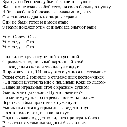
Братцы по беспределу бычьё какое то глушит
Жаль что не взял с собой сегодня свою большую пушку
Я без колебаний бросаюсь с кулаками в драку
С желанием надрать их жирные сраки
Они не были готовы к моей атаке
9 грамм покажет этим свиньям где зимуют раки
Упс.. Оооуу.. Ого
Упс..ооуу… Ого
Упс..ооуу… Ого
Под видом круглосуточной закусочной
Скрывается подпольный карточный клуб
На входе нам сказали что нас уже ждут
Я прохожу в клуб И вижу этого умника на стульчике
Рядом стоят 2 гориллы в отглаженных костюмчиках
«Эй пацан шустрила мне с пацанами Коки со льдом»
Падаю за игральный стол с красным сукном
Умник мне с улыбкой: «Ну что, начнём?»
По минимуму для разогрева а потом на подъём
Через час я был практически уже пуст
Умник оказался шустрым делая вид что трус
Но я то чую таких, и знаю на вкус
Подыгрываю ему, делаю вид что проиграть боюсь
В его глазах мелькнул жадный блеск азарта