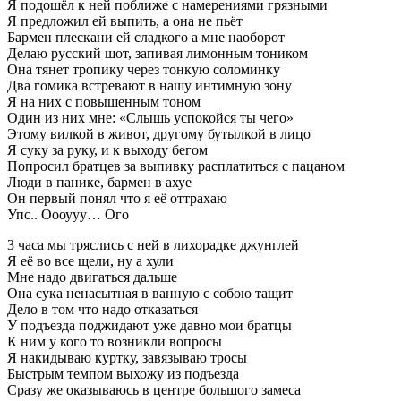
Я подошёл к ней поближе с намерениями грязными
Я предложил ей выпить, а она не пьёт
Бармен плескани ей сладкого а мне наоборот
Делаю русский шот, запивая лимонным тоником
Она тянет тропику через тонкую соломинку
Два гомика встревают в нашу интимную зону
Я на них с повышенным тоном
Один из них мне: «Слышь успокойся ты чего»
Этому вилкой в живот, другому бутылкой в лицо
Я суку за руку, и к выходу бегом
Попросил братцев за выпивку расплатиться с пацаном
Люди в панике, бармен в ахуе
Он первый понял что я её оттрахаю
Упс.. Оооууу… Ого
3 часа мы тряслись с ней в лихорадке джунглей
Я её во все щели, ну а хули
Мне надо двигаться дальше
Она сука ненасытная в ванную с собою тащит
Дело в том что надо отказаться
У подъезда поджидают уже давно мои братцы
К ним у кого то возникли вопросы
Я накидываю куртку, завязываю тросы
Быстрым темпом выхожу из подъезда
Сразу же оказываюсь в центре большого замеса