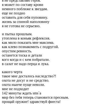
я не представляю героя.
я может по составу крови
немного поближе к звездам.
еще не поздно
оставить для себя пуповину.
жизнь за спиной наполовину
я не готова не серьезно.
и пытка прошлым.
утоплена в коньяк рефлексия.
как мило показать мне максима.
как клево познакомить с подругой.
опустим ревность.
останется тоска и детали
кого когда и с кем побратали.
в салат не надо перца и лука.
какого черта
такое мне досталось наследство?!
охота не досуг и не средство.
охота нынче пуще неволи.
мне не подходит
142 минуты ждать sms`a
мир без тебя теперь становится пресным.
прощай оружие! здравствуй фиеста!