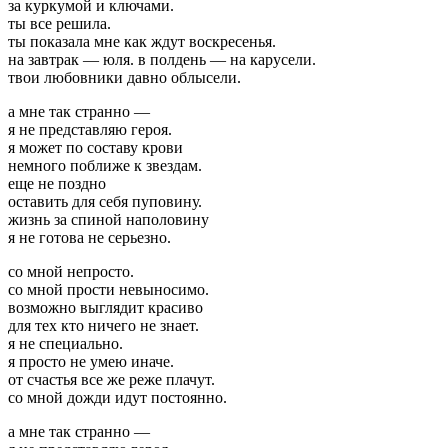
за куркумой и ключами.
ты все решила.
ты показала мне как ждут воскресенья.
на завтрак — юля. в полдень — на карусели.
твои любовники давно облысели.
а мне так странно —
я не представляю героя.
я может по составу крови
немного поближе к звездам.
еще не поздно
оставить для себя пуповину.
жизнь за спиной наполовину
я не готова не серьезно.
со мной непросто.
со мной прости невыносимо.
возможно выглядит красиво
для тех кто ничего не знает.
я не специально.
я просто не умею иначе.
от счастья все же реже плачут.
со мной дожди идут постоянно.
а мне так странно —