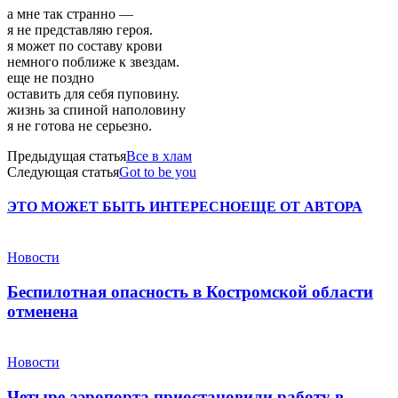
а мне так странно —
я не представляю героя.
я может по составу крови
немного поближе к звездам.
еще не поздно
оставить для себя пуповину.
жизнь за спиной наполовину
я не готова не серьезно.
Предыдущая статья
Все в хлам
Следующая статья
Got to be you
ЭТО МОЖЕТ БЫТЬ ИНТЕРЕСНО
ЕЩЕ ОТ АВТОРА
Новости
Беспилотная опасность в Костромской области
отменена
Новости
Четыре аэропорта приостановили работу в