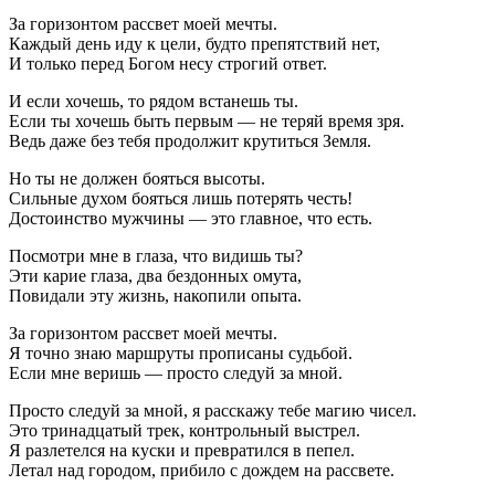
За горизонтом рассвет моей мечты.
Каждый день иду к цели, будто препятствий нет,
И только перед Богом несу строгий ответ.
И если хочешь, то рядом встанешь ты.
Если ты хочешь быть первым — не теряй время зря.
Ведь даже без тебя продолжит крутиться Земля.
Но ты не должен бояться высоты.
Сильные духом бояться лишь потерять честь!
Достоинство мужчины — это главное, что есть.
Посмотри мне в глаза, что видишь ты?
Эти карие глаза, два бездонных омута,
Повидали эту жизнь, накопили опыта.
За горизонтом рассвет моей мечты.
Я точно знаю маршруты прописаны судьбой.
Если мне веришь — просто следуй за мной.
Просто следуй за мной, я расскажу тебе магию чисел.
Это тринадцатый трек, контрольный выстрел.
Я разлетелся на куски и превратился в пепел.
Летал над городом, прибило с дождем на рассвете.