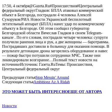
17:50, 4 октября@Gazeta.Ru#Происшествия#Центральный
федеральный округГладков: БПЛА атаковал коммерческий
объект в Белгорода, пострадали 4 человека Алексей
Сухоруков/РИА Новости Украинский беспилотный
летательный аппарат (БПЛА) нанес удар по коммерческому
объекту в Белгороде. Об этом сообщил губернатор
Белгородской области Вячеслав Гладков в своем Telegram-
канале . По его словам, пострадали четыре человека: супруги
получили ранения лица и рук, а две женщины — баротравмы.
Пострадавших доставили в больницу для оказания помощи. В
результате детонации дрона загорелись оборудование и навес
— пожар быстро потушили сотрудники МЧС. Также они
ликвидировали возгорание…Полный текст новости на
источникеИсточник: Газета.RuТемы: Происшествия,
Центральный федеральный округ
Предыдущая статья
Stop Messin’ Around
Следующая статья
Ambitionz Az A Ridah
ЭТО МОЖЕТ БЫТЬ ИНТЕРЕСНО
ЕЩЕ ОТ АВТОРА
Новости