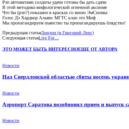
Рэп автоматами солдаты удачи готовы бы дать сдачи
В этой методико-мифологической огненной аксиоме
Что бы (рэп?) показано в красках со мною ЭмСиомы:
Голос Дэ Хардкор Альянс МГТС клан это Миф
Мы пропагандируем пьянство ты пропагандируешь блядство!
Предыдущая статья
Лондон (и Григорий Лепс)
Следующая статья
Live For…
ЭТО МОЖЕТ БЫТЬ ИНТЕРЕСНО
ЕЩЕ ОТ АВТОРА
Новости
Над Свердловской областью сбиты восемь укра
Новости
Аэропорт Саратова возобновил прием и выпуск с
Новости