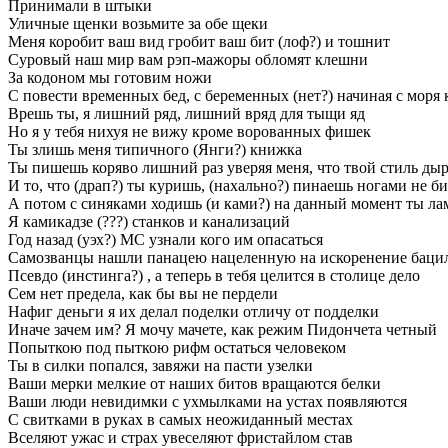
Принимали в штыки
Уличные щенки возьмите за обе щеки
Меня коробит ваш вид гробит ваш бит (лоф?) и тошнит
Суровый наш мир вам рэп-мажоры обломят клешни
За кодоном мы готовим ножи
С повести временных бед, с беременных (нет?) начиная с моря
Врешь ты, я лишний ряд, лишний вряд для тыщи яд
Но я у тебя нихуя не вижу кроме ворованных фишек
Ты злишь меня типичного (Янги?) книжка
Ты пишешь коряво лишний раз уверяя меня, что твой стиль ды
И то, что (драп?) ты куришь, (нахально?) пинаешь ногами не б
А потом с синяками ходишь (и ками?) на данный момент ты ла
Я камикадзе (???) станков и канализаций
Год назад (уэх?) МС узнали кого им опасаться
Самозванцы нашли панацею нацеленную на искоренение баци
Псевдо (инстинга?) , а теперь в тебя целится в столице дело
Сем нет предела, как бы вы не пердели
Нафиг деньги я их делал поделки отличу от подделки
Иначе зачем им? Я мочу мачете, как режим Пидончета четный
Попыткою под пыткою рифм остаться человеком
Ты в силки попался, завяжи на пасти узелки
Ваши мерки мелкие от наших битов вращаются белки
Ваши люди невидимки с ухмылками на устах появляются
С свитками в руках в самых неожиданный местах
Вселяют ужас и страх увеселяют фристайлом став