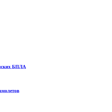
инских БПЛА
амолетов