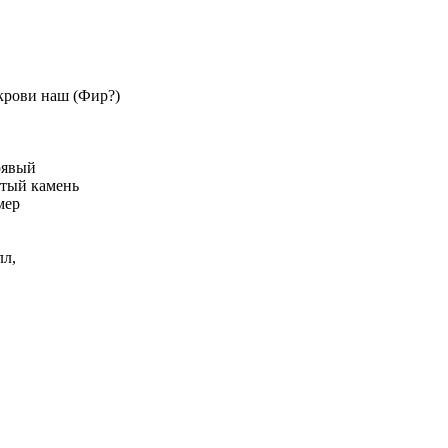
 крови наш (Фир?)
рявый
итый камень
мер
лл,