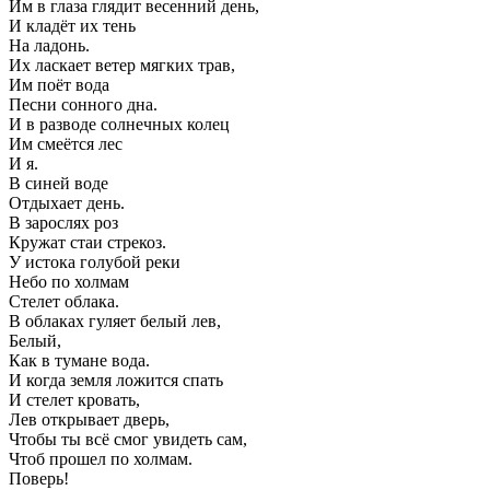
Им в глаза глядит весенний день,
И кладёт их тень
На ладонь.
Их ласкает ветер мягких трав,
Им поёт вода
Песни сонного дна.
И в разводе солнечных колец
Им смеётся лес
И я.
В синей воде
Отдыхает день.
В зарослях роз
Кружат стаи стрекоз.
У истока голубой реки
Небо по холмам
Стелет облака.
В облаках гуляет белый лев,
Белый,
Как в тумане вода.
И когда земля ложится спать
И стелет кровать,
Лев открывает дверь,
Чтобы ты всё смог увидеть сам,
Чтоб прошел по холмам.
Поверь!