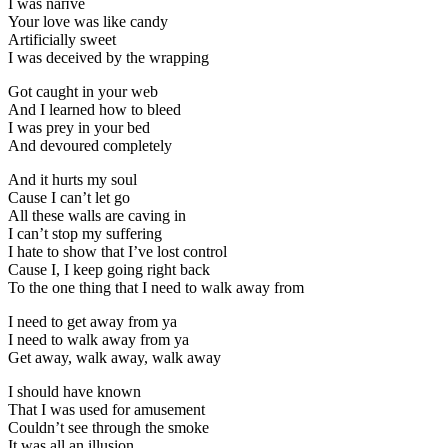
I was naпve
Your love was like candy
Artificially sweet
I was deceived by the wrapping
Got caught in your web
And I learned how to bleed
I was prey in your bed
And devoured completely
And it hurts my soul
Cause I can’t let go
All these walls are caving in
I can’t stop my suffering
I hate to show that I’ve lost control
Cause I, I keep going right back
To the one thing that I need to walk away from
I need to get away from ya
I need to walk away from ya
Get away, walk away, walk away
I should have known
That I was used for amusement
Couldn’t see through the smoke
It was all an illusion