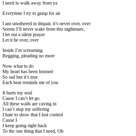
I need to walk away from ya
Everytime I try to grasp for air
I am smothered in dispair, it’s never over, over
Seems I’ll never wake from this nightmare,
I let out a silent prayer
Let it be over, over
Inside I’m screaming
Begging, pleading no more
Now what to do
My heart has been bruised
So sad but it’s true
Each beat reminds me of you
It hurts my soul
Cause I can’t let go
All these walls are caving in
I can’t stop my suffering
I hate to show that I lost control
Cause I
I keep going right back
To the one thing that I need, Oh