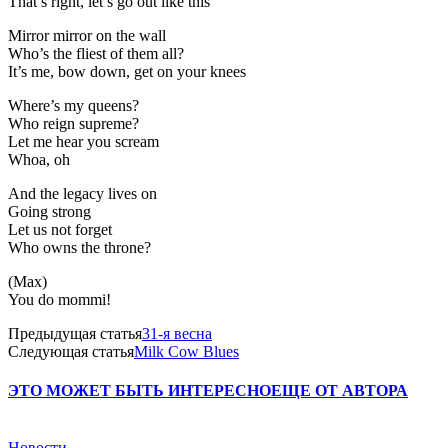
That’s right, let’s go out like this
Mirror mirror on the wall
Who’s the fliest of them all?
It’s me, bow down, get on your knees
Where’s my queens?
Who reign supreme?
Let me hear you scream
Whoa, oh
And the legacy lives on
Going strong
Let us not forget
Who owns the throne?
(Max)
You do mommi!
Предыдущая статья
31-я весна
Следующая статья
Milk Cow Blues
ЭТО МОЖЕТ БЫТЬ ИНТЕРЕСНО
ЕЩЕ ОТ АВТОРА
Новости