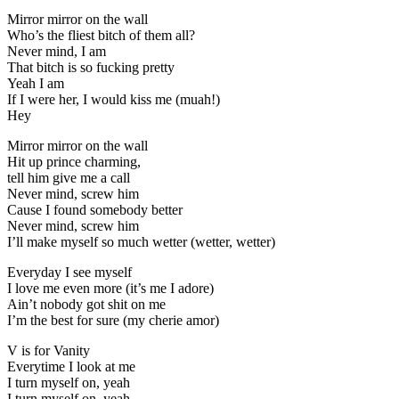
Mirror mirror on the wall
Who’s the fliest bitch of them all?
Never mind, I am
That bitch is so fucking pretty
Yeah I am
If I were her, I would kiss me (muah!)
Hey
Mirror mirror on the wall
Hit up prince charming,
tell him give me a call
Never mind, screw him
Cause I found somebody better
Never mind, screw him
I’ll make myself so much wetter (wetter, wetter)
Everyday I see myself
I love me even more (it’s me I adore)
Ain’t nobody got shit on me
I’m the best for sure (my cherie amor)
V is for Vanity
Everytime I look at me
I turn myself on, yeah
I turn myself on, yeah