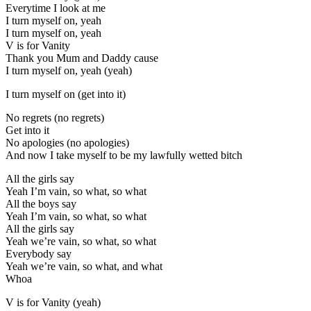
Everytime I look at me
I turn myself on, yeah
I turn myself on, yeah
V is for Vanity
Thank you Mum and Daddy cause
I turn myself on, yeah (yeah)
I turn myself on (get into it)
No regrets (no regrets)
Get into it
No apologies (no apologies)
And now I take myself to be my lawfully wetted bitch
All the girls say
Yeah I’m vain, so what, so what
All the boys say
Yeah I’m vain, so what, so what
All the girls say
Yeah we’re vain, so what, so what
Everybody say
Yeah we’re vain, so what, and what
Whoa
V is for Vanity (yeah)