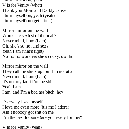
V is for Vanity (what)
Thank you Mom and Daddy cause
I turn myself on, yeah (yeah)
I turn myself on (get into it)
Mirror mirror on the wall
Who’s the sexiest of them all?
Never mind, I am (I am)
Oh, she’s so hot and sexy
Yeah I am (that’s right)
No-no-no wonders she’s cocky, ow, huh
Mirror mirror on the wall
They call me stuck up, but I’m not at all
Never mind, I am (I am)
It’s not my fault I’m the shit
Yeah I am
I am, and I’m a bad ass bitch, hey
Everyday I see myself
I love me even more (it’s me I adore)
Ain’t nobody got shit on me
I’m the best for sure (are you ready for me?)
V is for Vanity (yeah)