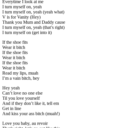
Everytime I look at me
I turn myself on, yeah
I turn myself on, yeah (yeah what)
V is for Vanity (Hey)
Thank you Mum and Daddy cause
I turn myself on, yeah (that’s right)
I turn myself on (get into it)
If the shoe fits
Wear it bitch
If the shoe fits
Wear it bitch
If the shoe fits
Wear it bitch
Read my lips, muah
I’m a vain bitch, hey
Hey yeah
Can’t love no one else
Til you love yourself
And if they don’t like it, tell em
Get in line
And kiss your ass bitch (muah!)
Love you baby, au revoir