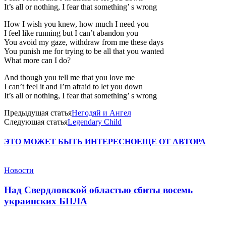
It’s all or nothing, I fear that something’ s wrong
How I wish you knew, how much I need you
I feel like running but I can’t abandon you
You avoid my gaze, withdraw from me these days
You punish me for trying to be all that you wanted
What more can I do?
And though you tell me that you love me
I can’t feel it and I’m afraid to let you down
It’s all or nothing, I fear that something’ s wrong
Предыдущая статья
Негодяй и Ангел
Следующая статья
Legendary Child
ЭТО МОЖЕТ БЫТЬ ИНТЕРЕСНО
ЕЩЕ ОТ АВТОРА
Новости
Над Свердловской областью сбиты восемь
украинских БПЛА