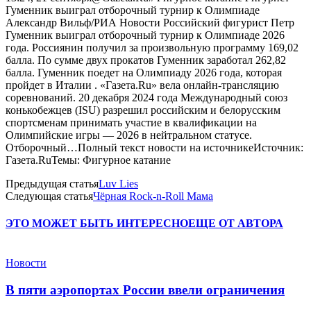
Гуменник выиграл отборочный турнир к Олимпиаде
Александр Вильф/РИА Новости Российский фигурист Петр
Гуменник выиграл отборочный турнир к Олимпиаде 2026
года. Россиянин получил за произвольную программу 169,02
балла. По сумме двух прокатов Гуменник заработал 262,82
балла. Гуменник поедет на Олимпиаду 2026 года, которая
пройдет в Италии . «Газета.Ru» вела онлайн-трансляцию
соревнований. 20 декабря 2024 года Международный союз
конькобежцев (ISU) разрешил российским и белорусским
спортсменам принимать участие в квалификации на
Олимпийские игры — 2026 в нейтральном статусе.
Отборочный…Полный текст новости на источникеИсточник:
Газета.RuТемы: Фигурное катание
Предыдущая статья
Luv Lies
Следующая статья
Чёрная Rock-n-Roll Мама
ЭТО МОЖЕТ БЫТЬ ИНТЕРЕСНО
ЕЩЕ ОТ АВТОРА
Новости
В пяти аэропортах России ввели ограничения