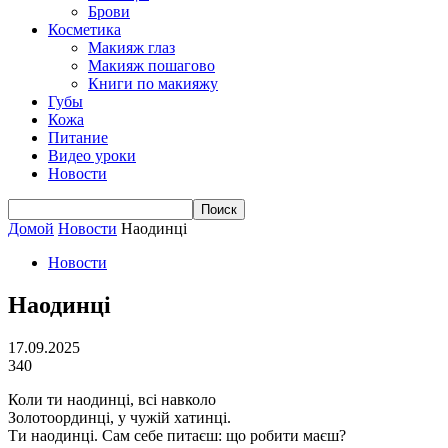
Брови
Косметика
Макияж глаз
Макияж пошагово
Книги по макияжу
Губы
Кожа
Питание
Видео уроки
Новости
Домой
Новости
Наодинці
Новости
Наодинці
17.09.2025
340
Коли ти наодинці, всi навколо
Золотоординці, у чужій хатинці.
Ти наодинці. Сам себе питаєш: що робити маєш?