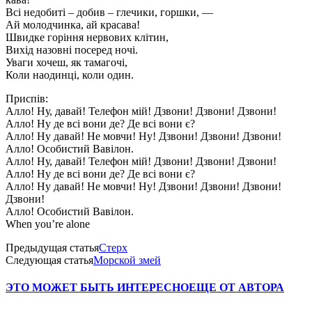
Всі недобиті – добив – глечики, горшки, —
Ай молодчинка, ай красава!
Швидке горіння нервових клітин,
Вихід назовні посеред ночі.
Уваги хочеш, як тамагочі,
Коли наодинці, коли один.
Приспів:
Алло! Ну, давай! Телефон мій! Дзвони! Дзвони! Дзвони!
Алло! Ну де всі вони де? Де всі вони є?
Алло! Ну давай! Не мовчи! Ну! Дзвони! Дзвони! Дзвони!
Алло! Особистий Вавілон.
Алло! Ну, давай! Телефон мій! Дзвони! Дзвони! Дзвони!
Алло! Ну де всі вони де? Де всі вони є?
Алло! Ну давай! Не мовчи! Ну! Дзвони! Дзвони! Дзвони!
Дзвони!
Алло! Особистий Вавілон.
When you’re alone
Предыдущая статья
Стерх
Следующая статья
Морской змей
ЭТО МОЖЕТ БЫТЬ ИНТЕРЕСНО
ЕЩЕ ОТ АВТОРА