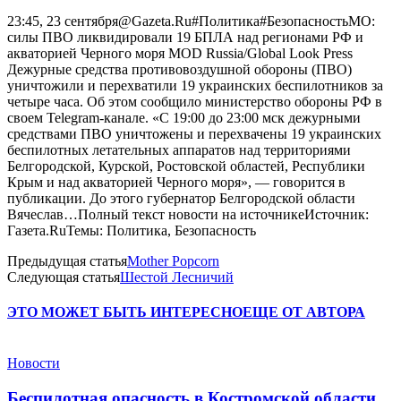
23:45, 23 сентября@Gazeta.Ru#Политика#БезопасностьМО:
силы ПВО ликвидировали 19 БПЛА над регионами РФ и
акваторией Черного моря MOD Russia/Global Look Press
Дежурные средства противовоздушной обороны (ПВО)
уничтожили и перехватили 19 украинских беспилотников за
четыре часа. Об этом сообщило министерство обороны РФ в
своем Telegram-канале. «С 19:00 до 23:00 мск дежурными
средствами ПВО уничтожены и перехвачены 19 украинских
беспилотных летательных аппаратов над территориями
Белгородской, Курской, Ростовской областей, Республики
Крым и над акваторией Черного моря», — говорится в
публикации. До этого губернатор Белгородской области
Вячеслав…Полный текст новости на источникеИсточник:
Газета.RuТемы: Политика, Безопасность
Предыдущая статья
Mother Popcorn
Следующая статья
Шестой Лесничий
ЭТО МОЖЕТ БЫТЬ ИНТЕРЕСНО
ЕЩЕ ОТ АВТОРА
Новости
Беспилотная опасность в Костромской области