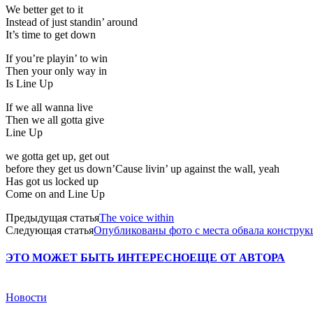
We better get to it
Instead of just standin’ around
It’s time to get down
If you’re playin’ to win
Then your only way in
Is Line Up
If we all wanna live
Then we all gotta give
Line Up
we gotta get up, get out
before they get us down’Cause livin’ up against the wall, yeah
Has got us locked up
Come on and Line Up
Предыдущая статья
The voice within
Следующая статья
Опубликованы фото с места обвала конструк
ЭТО МОЖЕТ БЫТЬ ИНТЕРЕСНО
ЕЩЕ ОТ АВТОРА
Новости