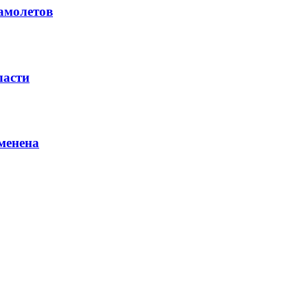
амолетов
ласти
менена