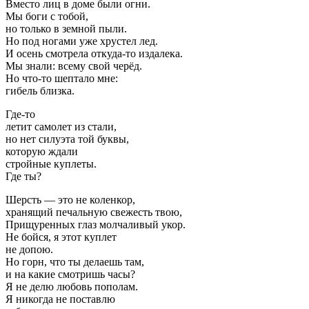
Вместо лиц в доме были огни.
Мы боги с тобой,
но только в земной пыли.
Но под ногами уже хрустел лед.
И осень смотрела откуда-то издалека.
Мы знали: всему свой черёд.
Но что-то шептало мне:
гибель близка.
Где-то
летит самолет из стали,
но нет силуэта той буквы,
которую ждали
стройные куплеты.
Где ты?
Шерсть — это не коленкор,
хранящий печальную свежесть твою,
Прищуренных глаз молчаливый укор.
Не бойся, я этот куплет
не допою.
Но горн, что ты делаешь там,
и на какие смотришь часы?
Я не делю любовь пополам.
Я никогда не пoставлю