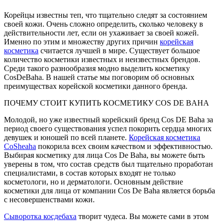
Корейцы известны теп, что тщательно следят за состоянием
своей кожи. Очень сложно определить, сколько человеку в
действительности лет, если он ухаживает за своей кожей.
Именно по этим и множеству других причин
корейская
косметика
считается лучшей в мире. Существует большое
количество косметики известных и неизвестных брендов.
Среди такого разнообразия модно выделить косметику
CosDeBaha. В нашей статье мы поговорим об основных
преимуществах корейской косметики данного бренда.
ПОЧЕМУ СТОИТ КУПИТЬ КОСМЕТИКУ COS DE BAHA
Молодой, но уже известный корейский бренд Cos DE Baha за
период своего существования успел покорить сердца многих
девушек и юношей по всей планете.
Корейская косметика
CoSheaha
покорила всех своим качеством и эффективностью.
Выбирая косметику для лица Cos De Baha, вы можете быть
уверены в том, что состав средств был тщательно проработан
специалистами, в состав которых входят не только
косметологи, но и дерматологи. Основным действие
косметики для лица от компании Cos De Baha является борьба
с несовершенствами кожи.
Сыворотка косдебаха
творит чудеса. Вы можете сами в этом