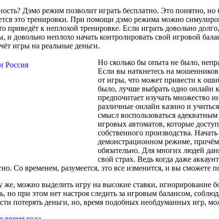
ность? Дэмо режим позволит играть бесплатно. Это понятно, но
ется это тренировки. При помощи дэмо режима можно симулиров
то приведёт к неплохой тренировке. Если играть довольно долго
, и довольно неплохо начать контролировать свой игровой балан
чёт игры на реальные деньги.
Но сколько бы опыта не было, неп
Если вы наткнетесь на мошенников
от игры, что может привести к ош
было, лучше выбрать одно онлайн к
предпочитает изучать множество и
различные онлайн казино и учиться 
смысл воспользоваться адекватны
игровых автоматов, которые досту
собственного производства. Начать
демонстрационном режиме, причём д
обязательно. Для многих людей дан
свой страх. Ведь когда даже аккаун
тно. Со временем, разумеется, это все изменится, и вы сможете
же, можно выделить игру на высокие ставки, игнорирование бон
 но при этом нет настроя следить за игровым балансом, соблюдат
сти потерять деньги, но, время подобных необдуманных игр, м
е время года