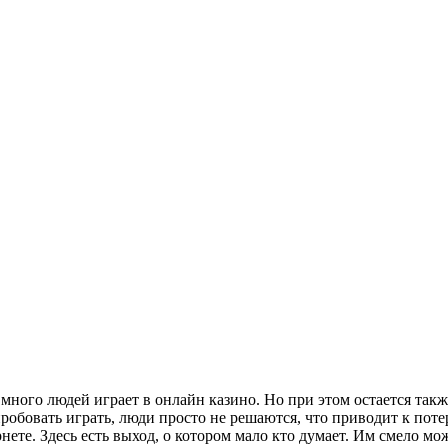
много людей играет в онлайн казино. Но при этом остается такж
пробовать играть, люди просто не решаются, что приводит к пот
рнете. Здесь есть выход, о котором мало кто думает. Им смело 