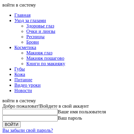
войти в систему
Главная
Уход за глазами
Здоровье глаз
Очки и линзы
Ресницы
Брови
Косметика
Макияж глаз
Макияж пошагово
Книги по макияжу
Губы
Кожа
Питание
Видео уроки
Новости
войти в систему
Добро пожаловат!
Войдите в свой аккаунт
Ваше имя пользователя
Ваш пароль
Вы забыли свой пароль?