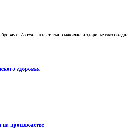
, бровями. Актуальные статьи о макияже и здоровье глаз ежеднев
нского здоровья
 на производстве