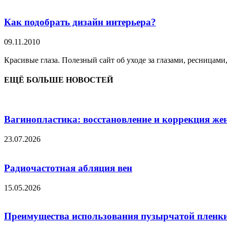
Как подобрать дизайн интерьера?
09.11.2010
Красивые глаза. Полезный сайт об уходе за глазами, ресницами
ЕЩЁ БОЛЬШЕ НОВОСТЕЙ
Вагинопластика: восстановление и коррекция же
23.07.2026
Радиочастотная абляция вен
15.05.2026
Преимущества использования пузырчатой пленки