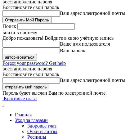
восстановление пароля
Восстановите свой пароль
Ваш адрес электронной почты
Поиск
войти в систему
Добро пожаловать! Войдите в свою учётную запись
Ваше имя пользователя
Ваш пароль
Forgot your password? Get help
восстановление пароля
Восстановите свой пароль
Ваш адрес электронной почты
Пароль будет выслан Вам по электронной почте.
Красивые глаза
Главная
Уход за глазами
Здоровье глаз
Очки и линзы
Ресницы