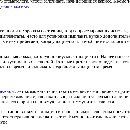
 стоматолога, чтобы залечивать начинающийся кариес. Кроме то
убов в москве
.
го, и они в хорошем состоянии, то для протезирования использ
я имплантаты. Часто для установки импланта нужно дополнитель
 к нему прибегают, когда у пациента или вообще не осталось зу
циальная ложка, которую прикусывает пациенты. На нее нанесен 
ли искусственных челюстей. Готовые протезы затем подтачивают
но надевать и вынимать в удобное для пациента время.
одежной
дает возможность поставить несъемные и съемные протез
ю пережевывания и, следовательно, снижению усвояемости пищи
ния этого органа напрямую зависит иммунитет человека.
 негативно влияет на дикцию и производимое человеком впечатл
ебуется оперативное вмешательство. Именно поэтому нужно свое
уре.