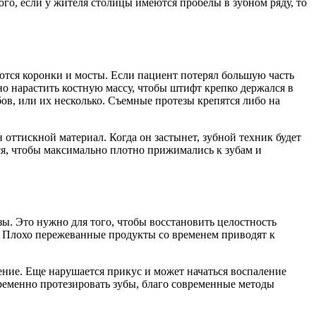
го, если у жителя столицы имеются пробелы в зубном ряду, то
уются коронки и мосты. Если пациент потерял большую часть
но нарастить костную массу, чтобы штифт крепко держался в
бов, или их несколько. Съемные протезы крепятся либо на
оттискной материал. Когда он застынет, зубной техник будет
ся, чтобы максимально плотно прижимались к зубам и
ы. Это нужно для того, чтобы восстановить целостность
. Плохо пережеванные продукты со временем приводят к
ение. Еще нарушается прикус и может начаться воспаление
временно протезировать зубы, благо современные методы