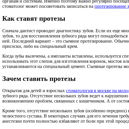
органам и системам. Именно поэтому важно регулярно посещать
стоматолог может посоветовать записаться на
протезирование з
Как ставят протезы
Сначала дантист проводит диагностику зубов. Если их еще мно
зубов, то для восстановления зубного ряда могут понадобитьс
ней. Последний вариант – это съемное протезирование. Обычно
присоски, либо на специальный крем.
Когда зубы вылечены, а импланты вставлены, используется спе
использовать этот слепок для изготовления коронок, мостов и
устанавливаются на специальный цемент. Съемные протезы мож
Зачем ставить протезы
Открытая для детей и взрослых
стоматология в москве на мол
зубного ряда. Отсутствие нескольких зубов ведет к нарушени
возникновению проблем, связанных с кишечником. А от состоя
Кроме того, отсутствие нескольких зубов (особенно передних)
челюстного сустава. В некоторых случаях для его лечения тр
анестезии почти полностью избавляют от боли при этой процед