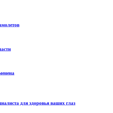
амолетов
ласти
менена
иалиста для здоровья ваших глаз