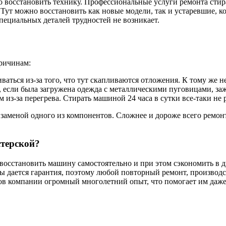
тро восстановить технику. Профессиональные услуги ремонта ст
ут можно восстановить как новые модели, так и устаревшие, к
специальных деталей трудностей не возникает.
причинам:
аться из-за того, что тут скапливаются отложения. К тому же н
 если была загружена одежда с металлическими пуговицами, заж
 из-за перегрева. Стирать машиной 24 часа в сутки все-таки не 
 заменой одного из компонентов. Сложнее и дороже всего ремон
стерской?
осстановить машину самостоятельно и при этом сэкономить в дв
оты дается гарантия, поэтому любой повторный ремонт, производ
ров компании огромный многолетний опыт, что помогает им даж