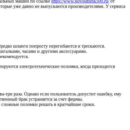
иральных машин по ссылке
https://www.novosibirsk500.ru/
от
оторые уже давно не выпускаются производителями. У сервиса
ередко шланги попросту перегибаются и трескаются.
игалками, часами и другими аксессуарами.
рекомендуется.
тируются электротехнические поломки, когда приходится
а-три раза. Однако если пользователь допустит ошибку, ему
ственный брак устраняется за счет фирмы.
е сложные поломки решать в кратчайшие сроки.