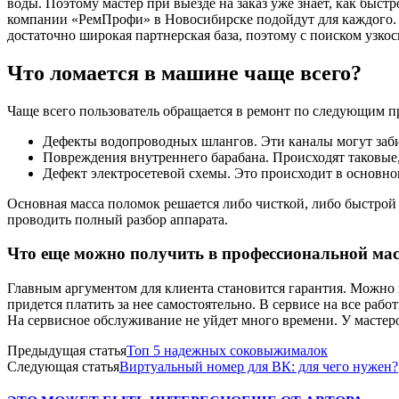
воды.
Поэтому мастер при выезде на заказ уже знает, как быс
компании «РемПрофи» в Новосибирске подойдут для каждого. Т
достаточно широкая партнерская база, поэтому с поиском узко
Что ломается в машине чаще всего?
Чаще всего пользователь обращается в ремонт по следующим 
Дефекты водопроводных шлангов. Эти каналы могут забив
Повреждения внутреннего барабана. Происходят таковые,
Дефект электросетевой схемы. Это происходит в основном
Основная масса поломок решается либо чисткой, либо быстрой
проводить полный разбор аппарата.
Что еще можно получить в профессиональной ма
Главным аргументом для клиента становится гарантия. Можно в
придется платить за нее самостоятельно. В сервисе на все раб
На сервисное обслуживание не уйдет много времени. У масте
Предыдущая статья
Топ 5 надежных соковыжималок
Следующая статья
Виртуальный номер для ВК: для чего нужен?