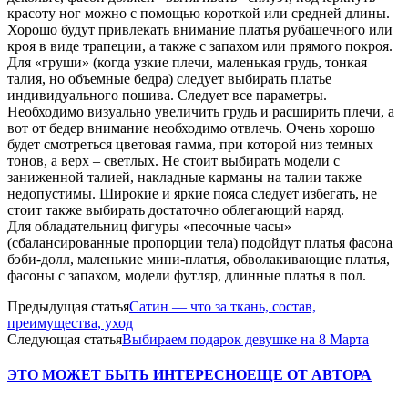
красоту ног можно с помощью короткой или средней длины.
Хорошо будут привлекать внимание платья рубашечного или
кроя в виде трапеции, а также с запахом или прямого покроя.
Для «груши» (когда узкие плечи, маленькая грудь, тонкая
талия, но объемные бедра) следует выбирать платье
индивидуального пошива. Следует все параметры.
Необходимо визуально увеличить грудь и расширить плечи, а
вот от бедер внимание необходимо отвлечь. Очень хорошо
будет смотреться цветовая гамма, при которой низ темных
тонов, а верх – светлых. Не стоит выбирать модели с
заниженной талией, накладные карманы на талии также
недопустимы. Широкие и яркие пояса следует избегать, не
стоит также выбирать достаточно облегающий наряд.
Для обладательниц фигуры «песочные часы»
(сбалансированные пропорции тела) подойдут платья фасона
бэби-долл, маленькие мини-платья, обволакивающие платья,
фасоны с запахом, модели футляр, длинные платья в пол.
Предыдущая статья
Сатин — что за ткань, состав,
преимущества, уход
Следующая статья
Выбираем подарок девушке на 8 Марта
ЭТО МОЖЕТ БЫТЬ ИНТЕРЕСНО
ЕЩЕ ОТ АВТОРА