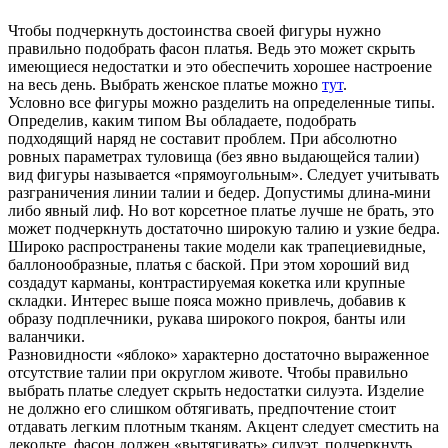
Чтобы подчеркнуть достоинства своей фигуры нужно
правильно подобрать фасон платья. Ведь это может скрыть
имеющиеся недостатки и это обеспечить хорошее настроение
на весь день.
Выбрать женское платье можно
тут
.
Условно все фигуры можно разделить на определенные типы.
Определив, каким типом Вы обладаете, подобрать
подходящий наряд не составит проблем. При абсолютно
ровных параметрах туловища (без явно выдающейся талии)
вид фигуры называется «прямоугольным». Следует учитывать
разграничения линии талии и бедер. Допустимы длина-мини
либо явный лиф. Но вот корсетное платье лучше не брать, это
может подчеркнуть достаточно широкую талию и узкие бедра.
Широко распространены такие модели как трапециевидные,
баллонообразные, платья с баской. При этом хороший вид
создадут карманы, контрастируемая кокетка или крупные
складки. Интерес выше пояса можно привлечь, добавив к
образу подплечники, рукава широкого покроя, банты или
валанчики.
Разновидности «яблоко» характерно достаточно выраженное
отсутствие талии при округлом животе. Чтобы правильно
выбрать платье следует скрыть недостатки силуэта. Изделие
не должно его слишком обтягивать, предпочтение стоит
отдавать легким плотным тканям. Акцент следует сместить на
декольте, фасон должен «вытягивать» силуэт, подчеркнуть