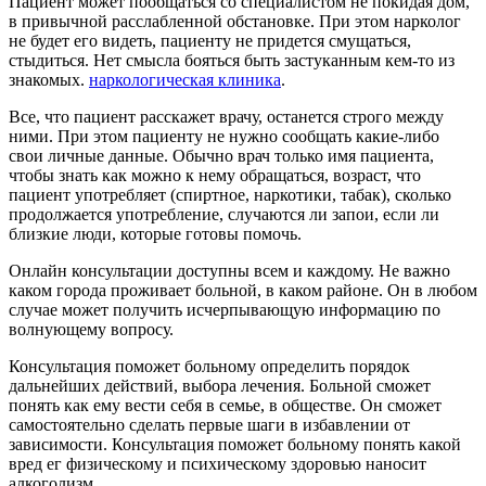
Пациент может пообщаться со специалистом не покидая дом,
в привычной расслабленной обстановке. При этом нарколог
не будет его видеть, пациенту не придется смущаться,
стыдиться. Нет смысла бояться быть застуканным кем-то из
знакомых.
наркологическая клиника
.
Все, что пациент расскажет врачу, останется строго между
ними. При этом пациенту не нужно сообщать какие-либо
свои личные данные. Обычно врач только имя пациента,
чтобы знать как можно к нему обращаться, возраст, что
пациент употребляет (спиртное, наркотики, табак), сколько
продолжается употребление, случаются ли запои, если ли
близкие люди, которые готовы помочь.
Онлайн консультации доступны всем и каждому. Не важно
каком города проживает больной, в каком районе. Он в любом
случае может получить исчерпывающую информацию по
волнующему вопросу.
Консультация поможет больному определить порядок
дальнейших действий, выбора лечения. Больной сможет
понять как ему вести себя в семье, в обществе. Он сможет
самостоятельно сделать первые шаги в избавлении от
зависимости. Консультация поможет больному понять какой
вред ег физическому и психическому здоровью наносит
алкоголизм.