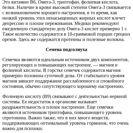
Это витамин В6, Омега-3, триптофан, фолиевая кислота,
белки. Наличие в крови высокой степени Омега-3 связывается
с возникновением хорошего настроения, в то время, как
низкий уровень этих ненасыщенных жирных кислот влечет
депрессию и плохие переживания. Медики рекомендуют
ежедневную стандартную дозу Омега-3 кислот примерно 1 г.
Такое количество содержится в 10-граммовой порции грецких
орехов. Здесь же содержатся протеины и полезные волокна.
Семена подсолнуха
Семечки являются идеальным источником двух компонентов,
регулирующих и повышающих настроение, — магния и
фолиевой кислоты. В горстке семечек содержится магния
примерно половина суточной дозы. От стабильного уровня
магния зависит поддержание расслабленного и спокойного
состояния, обычно сопутствующего хорошему настроению.
Фолиевую кислоту (В9) связывают с деятельностью нервной
системы. Ее недостаток в организме вызывает
раздражительность и плохое настроение. Еще семечки
являются источником триптофана, повышающего уровень
серотонина. Важно также, что в них много веществ,
поддерживающих оптимальный уровень гормонов, что очень
важно для психики.