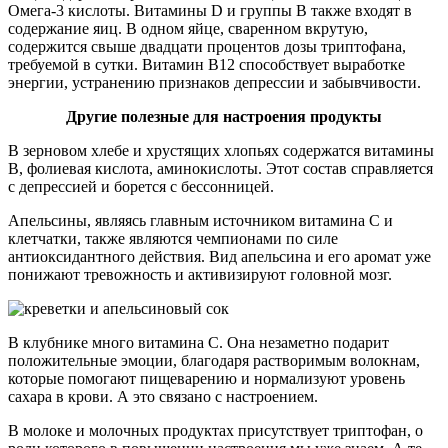
Омега-3 кислоты. Витамины D и группы В также входят в
содержание яиц. В одном яйце, сваренном вкрутую,
содержится свыше двадцати процентов дозы триптофана,
требуемой в сутки. Витамин В12 способствует выработке
энергии, устранению признаков депрессии и забывчивости.
Другие полезные для настроения продукты
В зерновом хлебе и хрустящих хлопьях содержатся витамины
В, фолиевая кислота, аминокислоты. Этот состав справляется
с депрессией и борется с бессонницей.
Апельсины, являясь главным источником витамина С и
клетчатки, также являются чемпионами по силе
антиоксидантного действия. Вид апельсина и его аромат уже
понижают тревожность и активизируют головной мозг.
В клубнике много витамина С. Она незаметно подарит
положительные эмоции, благодаря растворимым волокнам,
которые помогают пищеварению и нормализуют уровень
сахара в крови. А это связано с настроением.
В молоке и молочных продуктах присутствует триптофан, о