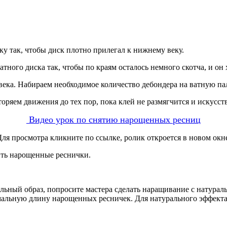
у так, чтобы диск плотно прилегал к нижнему веку.
атного диска так, чтобы по краям осталось немного скотча, и он
ека. Набираем необходимое количество дебондера на ватную пал
ряем движения до тех пор, пока клей не размягчится и искусст
Видео урок по снятию нарощенных ресниц
ля просмотра кликните по ссылке, ролик откроется в новом окн
ить нарощенные реснички.
льный образ, попросите мастера сделать наращивание с натурал
имальную длину нарощенных ресничек. Для натурального эффект