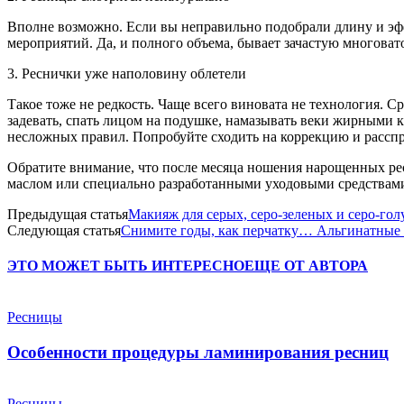
Вполне возможно. Если вы неправильно подобрали длину и эф
мероприятий. Да, и полного объема, бывает зачастую многоват
3. Реснички уже наполовину облетели
Такое тоже не редкость. Чаще всего виновата не технология. 
задевать, спать лицом на подушке, намазывать веки жирными 
несложных правил. Попробуйте сходить на коррекцию и расспр
Обратите внимание, что после месяца ношения нарощенных ре
маслом или специально разработанными уходовыми средствами
Предыдущая статья
Макияж для серых, серо-зеленых и серо-гол
Следующая статья
Снимите годы, как перчатку… Альгинатные 
ЭТО МОЖЕТ БЫТЬ ИНТЕРЕСНО
ЕЩЕ ОТ АВТОРА
Ресницы
Особенности процедуры ламинирования ресниц
Ресницы