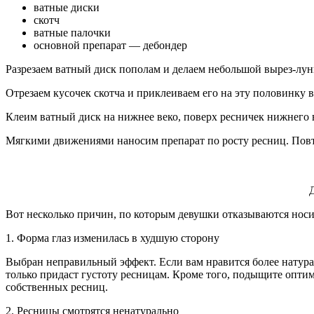
ватные диски
скотч
ватные палочки
основной препарат — дебондер
Разрезаем ватный диск пополам и делаем небольшой вырез-лунк
Отрезаем кусочек скотча и приклеиваем его на эту половинку в
Клеим ватный диск на нижнее веко, поверх ресничек нижнего в
Мягкими движениями наносим препарат по росту ресниц. Повто
Д
Вот несколько причин, по которым девушки отказываются нос
1. Форма глаз изменилась в худшую сторону
Выбран неправильный эффект. Если вам нравится более натура
только придаст густоту ресницам. Кроме того, подыщите опт
собственных ресниц.
2. Ресницы смотрятся ненатурально