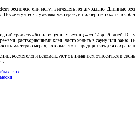
фект ресничек, они могут выглядеть ненатурально. Длинные р
о. Посоветуйтесь с умелым мастером, и подберите такой способ
Средний срок службы нарощенных ресниц – от 14 до 20 дней. Вы 
кремами, растворяющими клей, часто ходить в сауну или баню.
осить мастера о мерах, которые стоит предпринять для сохране
сниц, косметологи рекомендуют с вниманием относиться к свои
 .
убых глаз
маски.