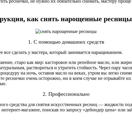
тить реснички, не нужно их обязательно снимать, мастеру проще
рукция, как снять нарощенные ресницы
1. С помощью домашних средств
 все сделать у мастера, который занимается наращиванием.
шение, старо как мир: касторовое или репейное масло, или жир
туральным, раствориться и утратить стойкость. Через пару час
оцедуру на ночь, оставив масло на веках, утром вы легко сним
е реснички очень осторожно, ни в коем случае не отрывайте их
ые.
2. Профессионально
ого средства для снятия искусственных ресниц — жидкости под
в интернет-магазине, поискав по запросу «дебондер цена» или з