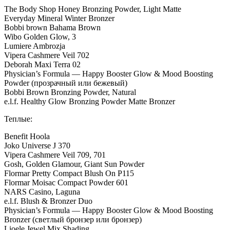
The Body Shop Honey Bronzing Powder, Light Matte
Everyday Mineral Winter Bronzer
Bobbi brown Bahama Brown
Wibo Golden Glow, 3
Lumiere Ambrozja
Vipera Cashmere Veil 702
Deborah Maxi Terra 02
Physician’s Formula — Happy Booster Glow & Mood Boosting
Powder (прозрачный или бежевый)
Bobbi Brown Bronzing Powder, Natural
e.l.f. Healthy Glow Bronzing Powder Matte Bronzer
Теплые:
Benefit Hoola
Joko Universe J 370
Vipera Cashmere Veil 709, 701
Gosh, Golden Glamour, Giant Sun Powder
Flormar Pretty Compact Blush On P115
Flormar Moisac Compact Powder 601
NARS Casino, Laguna
e.l.f. Blush & Bronzer Duo
Physician’s Formula — Happy Booster Glow & Mood Boosting
Bronzer (светлый бронзер или бронзер)
Lioele Jewel Mix Shading