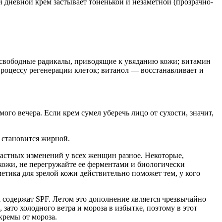
 дневной крем застывает тоненькой и незаметной (прозрачно-
 свободные радикалы, приводящие к увяданию кожи; витамин
роцессу регенерации клеток; витанол — восстанавливает и
го вечера. Если крем сумел уберечь лицо от сухости, значит,
 ​становится жирной.
растных изменений у всех женщин разное.
Некоторые,
кожи, не перегружайте ее ферментами и биологически
метика для зрелой кожи действительно поможет тем, у кого
 содержат SPF.
Летом это дополнение является чрезвычайно
 зато холодного ветра и мороза в избытке, поэтому
в этот
кремы от мороза.