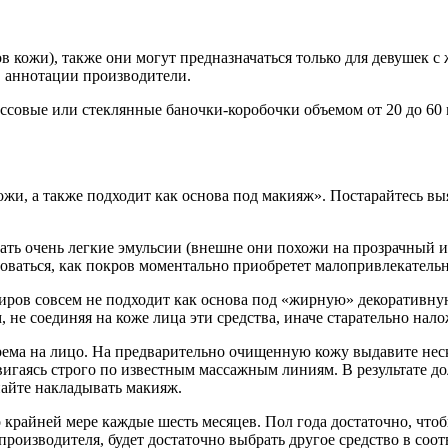
 кожи), также они могут предназначаться только для девушек с 
в аннотации производители.
совые или стеклянные баночки-коробочки объемом от 20 до 60 
ожи, а также подходит как основа под макияж». Постарайтесь вы
ать очень легкие эмульсии (внешне они похожи на прозрачный и
лноваться, как покров моментально приобретет малопривлекател
ов совсем не подходит как основа под «жирную» декоративную к
м, не соединяя на коже лица эти средства, иначе старательно 
рема на лицо. На предварительно очищенную кожу выдавите нес
двигаясь строго по известным массажным линиям. В результате д
инайте накладывать макияж.
 крайней мере каждые шесть месяцев.
Пол года достаточно, что
производителя, будет достаточно выбрать другое средство в со