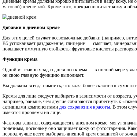
Дневные кремы должны хорошо впитываться в нашу кожу, не ос
матовой) пленочкой. Кроме того, прекрасно питает кожу и об
Добавки в дневном креме
Для этих целей служат всевозможные добавки (например, вит
В5 успокаивает раздражение; глицерин — смягчает; минеральн
повышает иммунную стойкость; фруктовые кислоты растворяют 
Функции крема
Одной из главных задач дневного крема — в полной мере увлажн
он свою главную функцию выполняет.
Вы должны всегда помнить, что кожа более склонна к сухости в
Кремы для лица следует выбирать в зависимости от возраста, 
например, раньше, чем другие собираются прибегнуть к «тяже
активными компонентами
для сохранения красоты
. В этом сл
имеются проблемы на лице.
Факторы защиты, содержащиеся в дневном креме, могут значит
полезным, поскольку оно защищает кожу от фотостарения.
Како
период лучше всего выбирать дневной крем с защитой от холо