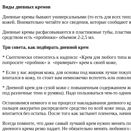
Виды дневных кремов
Дневные кремы бывают универсальными (то есть для всех типов
кожей. Внимательно читайте все сведения, которые сообщают 
Дневные кремы расфасовываются в пластиковые тубы, пластмас
средством есть «пробники» объемом 2-2,5 мл.
Три совета, как подбирать дневной крем
* Скептически отнеситесь к надписи: «Крем для любого типа к
попросите «пробник» и «примерьте» крем к своей коже,
* Если у вас жирная кожа, для основы под макияж лучше покуп
впитался в кожу, то стоит вам немножечко вспотеть или пово
* Дневной крем для сухой кожи с повышенным содержанием жир
под различные тени и румяна). Надо пользоваться чем-то одни
Остановимся немного и на процессе накладывания дневного к
пальцев аккуратно распределите средство по всей коже лица, 
впитается без остатка. После того как застынет пленочка, нач
Всегда помните, что даже самый лучший крем нужно менять по
дневного крема резко падает.
Не обязательно менять любимого 