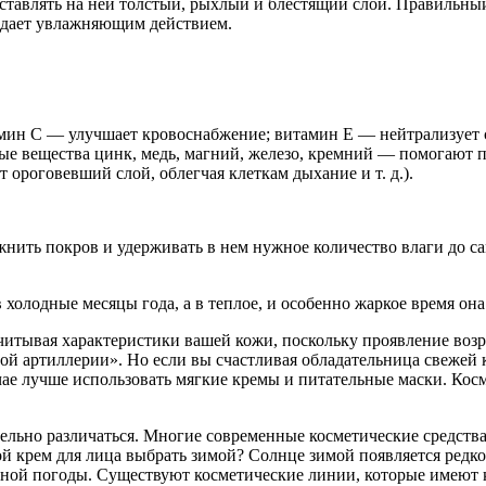
тавлять на ней толстый, рыхлый и блестящий слой. Правильный
ладает увлажняющим действием.
амин С — улучшает кровоснабжение; витамин Е — нейтрализует
ые вещества цинк, медь, магний, железо, кремний — помогают п
ороговевший слой, облегчая клеткам дыхание и т. д.).
ить покров и удерживать в нем нужное количество влаги до само
 холодные месяцы года, а в теплое, и особенно жаркое время она
учитывая характеристики вашей кожи, п
оскольку проявление воз
лой артиллерии».
Но если вы счастливая обладательница свежей 
учае лучше использовать мягкие кремы и питательные маски. Кос
ельно различаться.
Многие современные косметические средства
й крем для лица выбрать зимой?
Солнце зимой появляется редко,
дной погоды.
Существуют косметические линии, которые имеют 