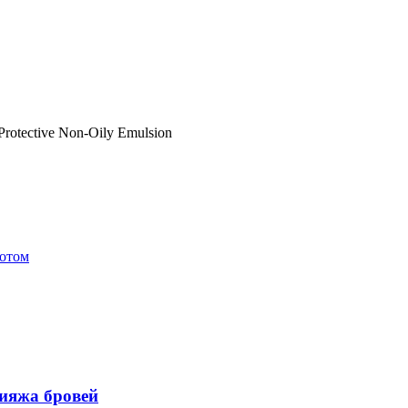
rotective Non-Oily Emulsion
лотом
ияжа бровей