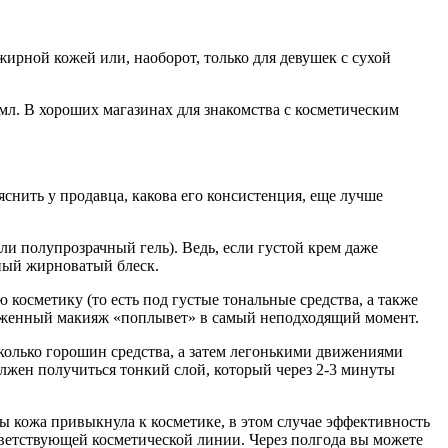
жирной кожей или, наоборот, только для девушек с сухой
мл. В хороших магазинах для знакомства с косметическим
яснить у продавца, какова его консистенция, еще лучше
ли полупрозрачный гель). Ведь, если густой крем даже
ьный жирноватый блеск.
осметику (то есть под густые тональные средства, а также
наложенный макияж «поплывет» в самый неподходящий момент.
колько горошин средства, а затем легонькими движениями
олжен получиться тонкий слой, который через 2-3 минуты
бы кожа привыкнула к косметике, в этом случае эффективность
ответствующей косметической линии.
Через полгода вы можете