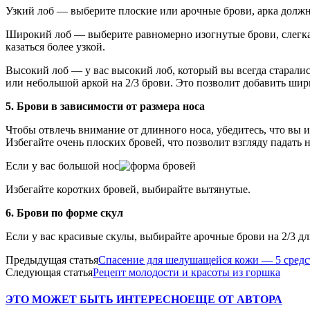
Узкий лоб — выберите плоские или арочные брови, арка должна
Широкий лоб — выберите равномерно изогнутые брови, слегка п
казаться более узкой.
Высокий лоб — у вас высокий лоб, который вы всегда старали
или небольшой аркой на 2/3 брови. Это позволит добавить шири
5. Брови в зависимости от размера носа
Чтобы отвлечь внимание от длинного носа, убедитесь, что вы 
Избегайте очень плоских бровей, что позволит взгляду падать н
Если у вас большой нос
Избегайте коротких бровей, выбирайте вытянутые.
6. Брови по форме скул
Если у вас красивые скулы, выбирайте арочные брови на 2/3 д
Предыдущая статья
Спасение для шелушащейся кожи — 5 средс
Следующая статья
Рецепт молодости и красоты из горшка
ЭТО МОЖЕТ БЫТЬ ИНТЕРЕСНО
ЕЩЕ ОТ АВТОРА