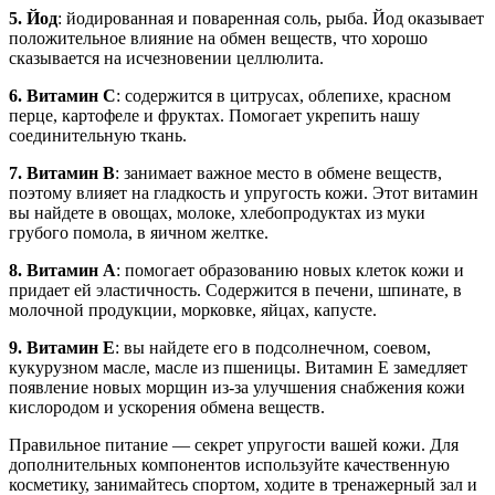
5. Йод
: йодированная и поваренная соль, рыба. Йод оказывает
положительное влияние на обмен веществ, что хорошо
сказывается на исчезновении целлюлита.
6. Витамин С
: содержится в цитрусах, облепихе, красном
перце, картофеле и фруктах. Помогает укрепить нашу
соединительную ткань.
7. Витамин В
: занимает важное место в обмене веществ,
поэтому влияет на гладкость и упругость кожи. Этот витамин
вы найдете в овощах, молоке, хлебопродуктах из муки
грубого помола, в яичном желтке.
8. Витамин А
: помогает образованию новых клеток кожи и
придает ей эластичность. Содержится в печени, шпинате, в
молочной продукции, морковке, яйцах, капусте.
9. Витамин Е
: вы найдете его в подсолнечном, соевом,
кукурузном масле, масле из пшеницы. Витамин Е замедляет
появление новых морщин из-за улучшения снабжения кожи
кислородом и ускорения обмена веществ.
Правильное питание — секрет упругости вашей кожи. Для
дополнительных компонентов используйте качественную
косметику, занимайтесь спортом, ходите в тренажерный зал и