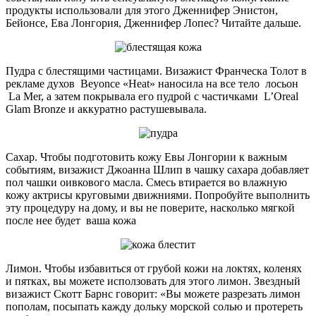
продукты использовали для этого
Дженнифер Энистон,
Бейонсе, Ева Лонгория, Дженнифер Лопес?
Читайте дальше.
Пудра с блестящими частицами.
Визажист Франческа Толот в
рекламе духов Beyonce «Heat» наносила на все тело лосьон
La Mer, а затем покрывала его пудрой с частичками L’Oreal
Glam Bronze и аккуратно растушевывала.
Сахар.
Чтобы подготовить кожу Евы Лонгории к важным
событиям, визажист Джоанна Шлип в чашку сахара добавляет
пол чашки оивкового масла. Смесь втирается во влажную
кожу актрисы круговыми движниями.
Попробуйте выполнить
эту процедуру на дому, и вы не поверите, насколько мягкой
после нее будет ваша кожа
Лимон.
Чтобы избавиться от грубой кожи на локтях, коленях
и пятках, вы можете исползовать для этого лимон.
Звездный
визажист Скотт Барнс говорит: «Вы можете разрезать лимон
пополам, посыпать кажду дольку морской солью и протереть