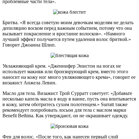
проблемные части тела».
Бритва.
«Я всегда советую моим девочкам моделям не делать
депиляцию воском перед важным событием, потому что она
вызывает покраснение и вростание волосков».
«Намного
лучший эффект получается путем удаления волос бритвой.»
Говорит Джоанна Шлип.
Увлажняющий крем.
«Дженнифер Энистон на ногах не
использует макияж или бронзирующий крем, вместо этого
наносит на кожу ног много увляжняющего крема», говорит ее
визажист Анжела Левин.
Масло для тела.
Визажист Трой Сурратт советует: «Добавьте
несколько капель масла в воду в ванне, пусть она впитывается
в кожу, затем оботритесь сухим полотенцем.» Surratt также
рекомендует попробовать лосьон для тела с маслом марки
Benefit Bethina.
Как утверждают, он не окрашивает одежду.
Фен для волос.
«После того, как нанесен первый слой