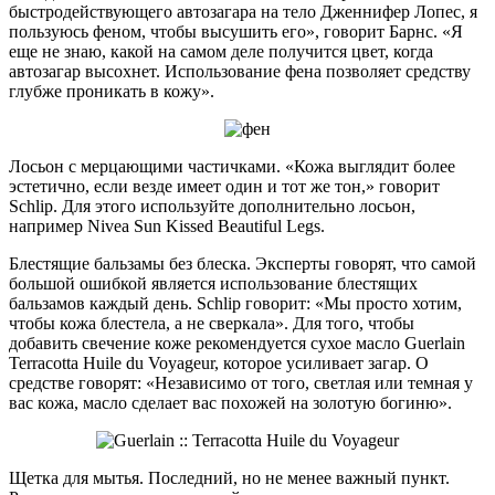
быстродействующего автозагара на тело Дженнифер Лопес, я
пользуюсь феном, чтобы высушить его», говорит Барнс.
«Я
еще не знаю, какой на самом деле получится цвет, когда
автозагар высохнет.
Использование фена позволяет средству
глубже проникать в кожу».
Лосьон с мерцающими частичками.
«Кожа выглядит более
эстетично, если везде имеет один и тот же тон,» говорит
Schlip.
Для этого используйте дополнительно лосьон,
например Nivea Sun Kissed Beautiful Legs.
Блестящие бальзамы без блеска.
Эксперты говорят, что самой
большой ошибкой является использование блестящих
бальзамов каждый день.
Schlip говорит: «Мы просто хотим,
чтобы кожа блестела, а не сверкала».
Для того, чтобы
добавить свечение коже рекомендуется сухое масло Guerlain
Terracotta Huile du Voyageur, которое усиливает загар.
О
средстве говорят: «Независимо от того, светлая или темная у
вас кожа, масло сделает вас похожей на золотую богиню».
Щетка для мытья.
Последний, но не менее важный пункт.